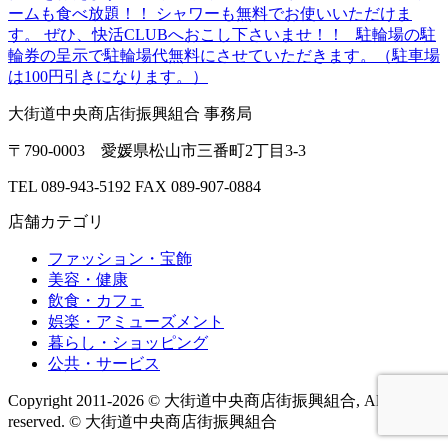
ームも食べ放題！！ シャワーも無料でお使いいただけま
す。 ぜひ、快活CLUBへおこし下さいませ！！ 駐輪場の駐
輪券の呈示で駐輪場代無料にさせていただきます。（駐車場
は100円引きになります。）
大街道中央商店街振興組合 事務局
〒790-0003 愛媛県松山市三番町2丁目3-3
TEL 089-943-5192
FAX 089-907-0884
店舗カテゴリ
ファッション・宝飾
美容・健康
飲食・カフェ
娯楽・アミューズメント
暮らし・ショッピング
公共・サービス
Copyright 2011-2026 © 大街道中央商店街振興組合, All rights
reserved.
© 大街道中央商店街振興組合