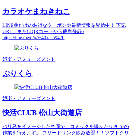
カラオケまねきねこ
LINE＠だけのお得なクーポンや最新情報を配信中！ 下記
URL、またはQRコードから簡単登録♪
https://line.me/ti/p/%40xas5947b
娯楽・アミューズメント
ぷりくら
娯楽・アミューズメント
快活CLUB 松山大街道店
バリ島をイメージした空間で、コミックを読んだりPCでの
作業を行えます。 フリードリンク飲み放題！！ソフトクリ